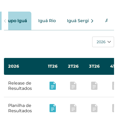
Grupo Iguá
Iguá Rio
Iguá Sergipe
Águas
2026
1T26
2T26
3T26
4T2
Release de
Resultados
Planilha de
Resultados