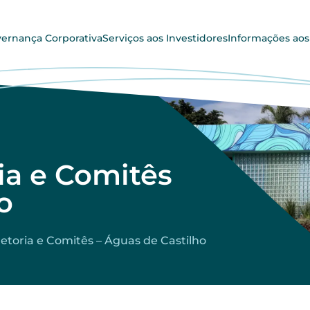
ernança Corporativa
Serviços aos Investidores
Informações aos
ia e Comitês
o
retoria e Comitês – Águas de Castilho